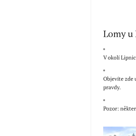
Lomy u 
V okolí Lipni
Objevíte zde 
pravdy.
Pozor: někter