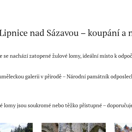
Lipnice nad Sázavou – koupání a 
ce se nachází zatopené žulové lomy, ideální místo k odp
uměleckou galerii v přírodě – Národní památník odposlech
é lomy jsou soukromé nebo těžko přístupné – doporučuje