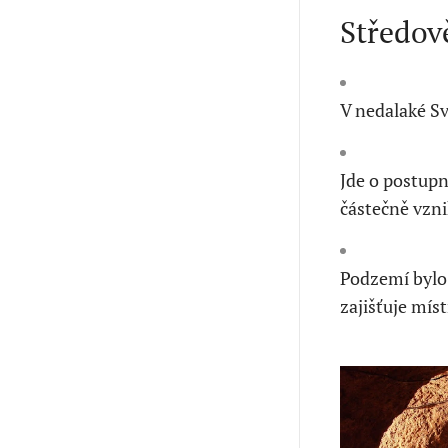
Středov
V nedalaké S
Jde o postupn
částečně vzni
Podzemí bylo 
zajišťuje mís