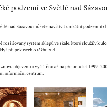
ěké podzemí ve Světlé nad Sázavo
větlé nad Sázavou můžete navštívit unikátní podzemní c
ě rozšiřovaný systém sklepů ve skále, které sloužily k u
kly i při pokusech o těžbu rud.
znovu objeveno a vyčištěno až na přelomu let 1999–2002
tní informační centrum.