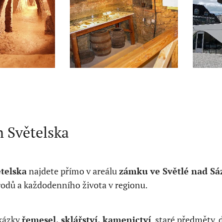
 Světelska
telska
najdete přímo v areálu
zámku ve Světlé nad Sá
rodů a každodenního života v regionu.
ukázky
řemesel, sklářství, kamenictví
, staré předměty, 