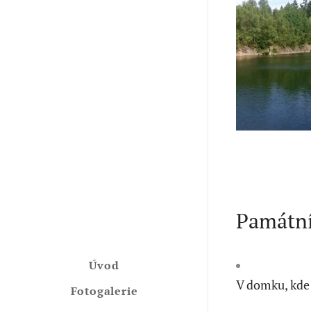
Památní
Úvod
V domku, kde 
Fotogalerie