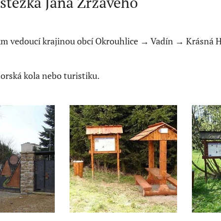
stezka Jana Zrzavého
km vedoucí krajinou obcí Okrouhlice → Vadín → Krásná H
rská kola nebo turistiku.