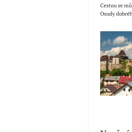
Cestou se můž
Osudy dobréh