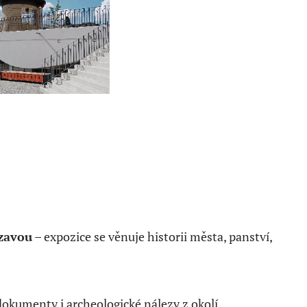
zavou
– expozice se věnuje historii města, panství,
dokumenty i archeologické nálezy z okolí.